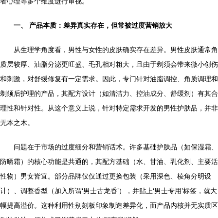
者心理等多个维度进行审视。
一、 产品本质：差异真实存在，但常被过度营销放大
从生理学角度看，男性与女性的皮肤确实存在差异。男性皮肤通常角
质层较厚、油脂分泌更旺盛、毛孔相对粗大，且由于剃须会带来微小创伤
和刺激，对舒缓修复有一定需求。因此，专门针对油脂调控、角质调理和
剃须后护理的产品，其配方设计（如清洁力、控油成分、舒缓剂）有其合
理性和针对性。从这个意义上说，针对特定需求开发的男性护肤品，并非
无本之木。
问题在于市场的过度细分和营销话术。许多基础护肤品（如保湿霜、
防晒霜）的核心功能是共通的，其配方基础（水、甘油、乳化剂、主要活
性物）男女皆宜。部分品牌仅仅通过更换包装（采用深色、棱角分明设
计）、调整香型（加入所谓‘男士古龙香’），并贴上‘男士专用’标签，就大
幅提高溢价。这种利用性别刻板印象制造差异化，而产品内核并无实质区