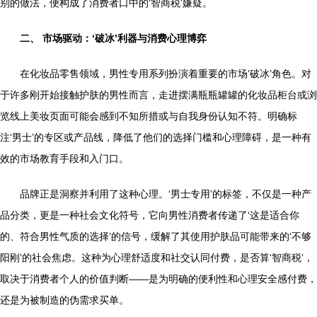
别的做法，便构成了消费者口中的‘智商税’嫌疑。
二、 市场驱动：‘破冰’利器与消费心理博弈
在化妆品零售领域，男性专用系列扮演着重要的市场‘破冰’角色。对
于许多刚开始接触护肤的男性而言，走进摆满瓶瓶罐罐的化妆品柜台或浏
览线上美妆页面可能会感到不知所措或与自我身份认知不符。明确标
注‘男士’的专区或产品线，降低了他们的选择门槛和心理障碍，是一种有
效的市场教育手段和入门口。
品牌正是洞察并利用了这种心理。‘男士专用’的标签，不仅是一种产
品分类，更是一种社会文化符号，它向男性消费者传递了‘这是适合你
的、符合男性气质的选择’的信号，缓解了其使用护肤品可能带来的‘不够
阳刚’的社会焦虑。这种为心理舒适度和社交认同付费，是否算‘智商税’，
取决于消费者个人的价值判断——是为明确的便利性和心理安全感付费，
还是为被制造的伪需求买单。