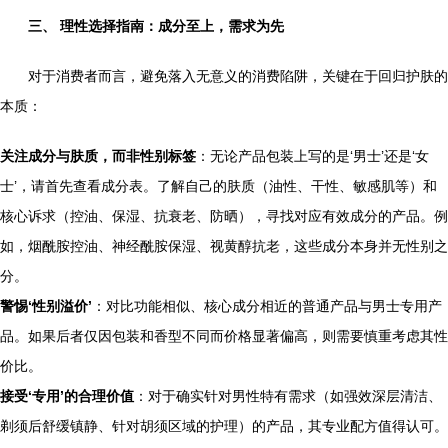
三、 理性选择指南：成分至上，需求为先
对于消费者而言，避免落入无意义的消费陷阱，关键在于回归护肤的
本质：
关注成分与肤质，而非性别标签
：无论产品包装上写的是‘男士’还是‘女
士’，请首先查看成分表。了解自己的肤质（油性、干性、敏感肌等）和
核心诉求（控油、保湿、抗衰老、防晒），寻找对应有效成分的产品。例
如，烟酰胺控油、神经酰胺保湿、视黄醇抗老，这些成分本身并无性别之
分。
警惕‘性别溢价’
：对比功能相似、核心成分相近的普通产品与男士专用产
品。如果后者仅因包装和香型不同而价格显著偏高，则需要慎重考虑其性
价比。
接受‘专用’的合理价值
：对于确实针对男性特有需求（如强效深层清洁、
剃须后舒缓镇静、针对胡须区域的护理）的产品，其专业配方值得认可。