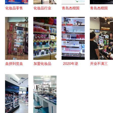
化妆品零售
化妆品行业
青岛杰楷国
青岛杰楷国
与批发 从
门店会员管
际护肤品小
际 29.9元
商业模式到
理系统营销
黑瓶系列
包邮引爆小
用户体验的
方案
29.9元包邮
黑瓶新零售
深度解析
招商会开启
招商，化妆
新零售机遇
品行业的下
一个风口
血拼到贫血
加盟化妆品
2020年逆
开业不满三
—— 香港
店如何？拥
势增长的化
月顾客盈门
十大购物扫
抱“她经
妆品连锁店
解码化妆品
货地（四）
济”，共享
如何在危机
零售的O2O
化妆品零售
财富不停
中开出新店
变革之道
圣地揭秘