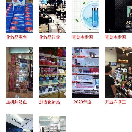
化妆品零售
化妆品行业
青岛杰楷国
青岛杰楷国
与批发 从
门店会员管
际护肤品小
际 29.9元
商业模式到
理系统营销
黑瓶系列
包邮引爆小
用户体验的
方案
29.9元包邮
黑瓶新零售
深度解析
招商会开启
招商，化妆
新零售机遇
品行业的下
一个风口
血拼到贫血
加盟化妆品
2020年逆
开业不满三
—— 香港
店如何？拥
势增长的化
月顾客盈门
十大购物扫
抱“她经
妆品连锁店
解码化妆品
货地（四）
济”，共享
如何在危机
零售的O2O